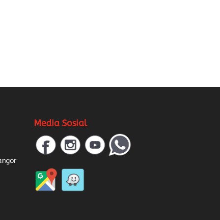
Media Sosial
a
angor