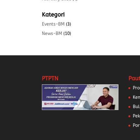
Kategori
Events-BM
(3)
News-BM
(10)
PTPTN
Pau
Pr
Ke
Bul
Pek
Por