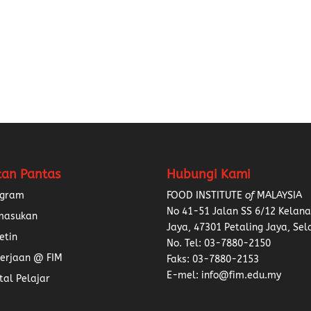
tan Pantas
Hubungi Kami
ogram
FOOD INSTITUTE
of
MALAYSIA
No 41-51 Jalan SS 6/12 Kelan
masukan
Jaya, 47301 Petaling Jaya, Sel
etin
No. Tel:
03-7880-2150
erjaan @ FIM
Faks: 03-7880-2153
E-mel: info@fim.edu.my
tal Pelajar