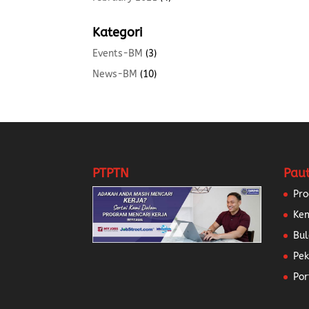
Kategori
Events-BM
(3)
News-BM
(10)
PTPTN
Pau
Pr
Ke
Bul
Pek
Por