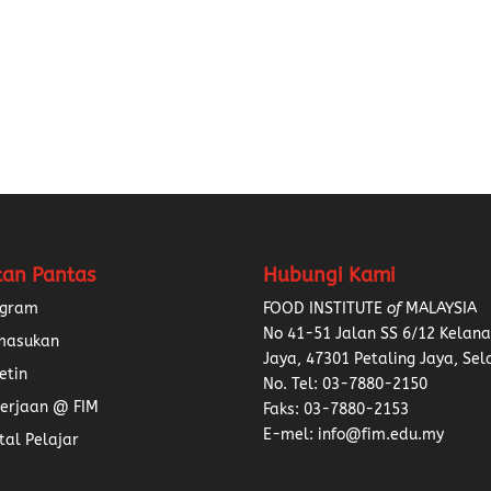
tan Pantas
Hubungi Kami
ogram
FOOD INSTITUTE
of
MALAYSIA
No 41-51 Jalan SS 6/12 Kelan
masukan
Jaya, 47301 Petaling Jaya, Sel
etin
No. Tel:
03-7880-2150
erjaan @ FIM
Faks: 03-7880-2153
E-mel: info@fim.edu.my
tal Pelajar