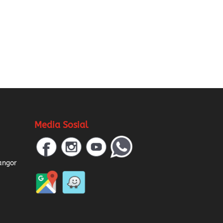
Media Sosial
a
angor