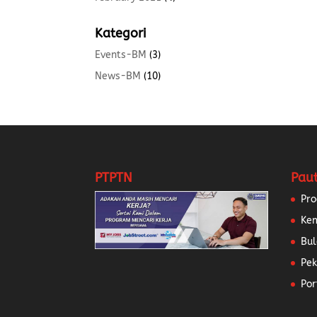
Kategori
Events-BM
(3)
News-BM
(10)
PTPTN
Pau
Pr
Ke
Bul
Pek
Por