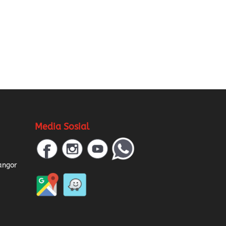
Media Sosial
a
angor