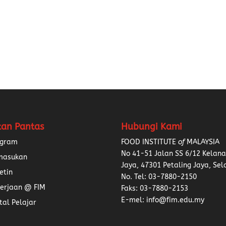
tan Pantas
Hubungi Kami
ogram
FOOD INSTITUTE
of
MALAYSIA
No 41-51 Jalan SS 6/12 Kelan
masukan
Jaya, 47301 Petaling Jaya, Sel
etin
No. Tel:
03-7880-2150
erjaan @ FIM
Faks: 03-7880-2153
E-mel: info@fim.edu.my
tal Pelajar